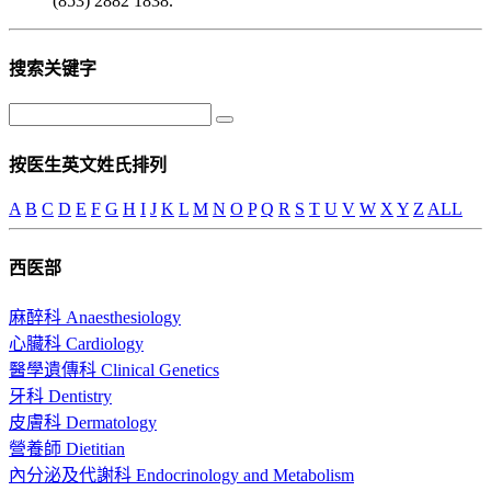
(853) 2882 1838.
搜索关键字
按医生英文姓氏排列
A
B
C
D
E
F
G
H
I
J
K
L
M
N
O
P
Q
R
S
T
U
V
W
X
Y
Z
ALL
西医部
麻醉科 Anaesthesiology
心臟科 Cardiology
醫學遺傳科 Clinical Genetics
牙科 Dentistry
皮膚科 Dermatology
營養師 Dietitian
內分泌及代謝科 Endocrinology and Metabolism