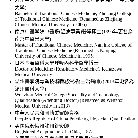
浙江中醫學院中醫系醫學學士(2006年更名為浙江中醫藥
大學)
Bachelor of Traditional Chinese Medicine, Zhejiang College
of Traditional Chinese Medicine (Renamed as Zhejiang
Chinese Medical University in 2006)
南京中醫學院中醫系(溫病專業)醫學碩士(1995年更名為
南京中醫藥大學)
Master of Traditional Chinese Medicine, Nanjing College of
Traditional Chinese Medicine (Renamed as Nanjing
University of Chinese Medicine in 1995)
日本金澤醫科大學呼吸內科學醫學博士
Doctor of Medicine (Respiratory Medicine), Kanazawa
Medical University
温州醫學院專業技術職務資格(主治醫師) (2013年更名為
溫州醫科大學)
Wenzhou Medical College Speciality and Technology
Qualification (Attending Doctor) (Renamed as Wenzhou
Medical University in 2013)
中華人民共和國執業醫師資格
People’s Republic of China Practicing Physician Qualification
美國俄亥俄州註冊針灸師
Registered Acupuncturist in Ohio, USA