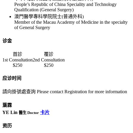
People’s Republic of China Speciality and Technology
Qualification (General Surgery)
澳門醫學專科學院院士(普通外科)
Member of the Macau Academy of Medicine in the specialty
of General Surgery
诊金
首診
覆診
1st Consultation
2nd Consultation
$250
$250
应诊时间
請向掛號處查詢 Please contact Registration for more information
葉霖
YE Lin
卡片
醫生 Doctor
资历