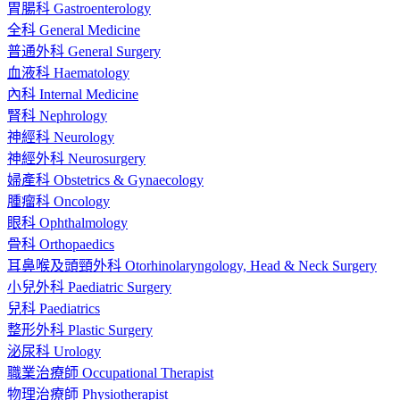
胃腸科 Gastroenterology
全科 General Medicine
普通外科 General Surgery
血液科 Haematology
內科 Internal Medicine
腎科 Nephrology
神經科 Neurology
神經外科 Neurosurgery
婦產科 Obstetrics & Gynaecology
腫瘤科 Oncology
眼科 Ophthalmology
骨科 Orthopaedics
耳鼻喉及頭頸外科 Otorhinolaryngology, Head & Neck Surgery
小兒外科 Paediatric Surgery
兒科 Paediatrics
整形外科 Plastic Surgery
泌尿科 Urology
職業治療師 Occupational Therapist
物理治療師 Physiotherapist