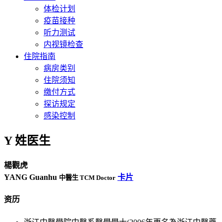
体检计划
疫苗接种
听力测试
内视镜检查
住院指南
病房类别
住院须知
缴付方式
探访规定
感染控制
Y 姓医生
楊觀虎
YANG Guanhu
卡片
中醫生 TCM Doctor
资历