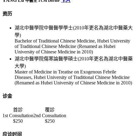
YANG Lu
卡片
中醫生 TCM Doctor
资历
湖北中醫學院中醫醫學學士(2010年更名為湖北中醫藥大
學)
Bachelor of Traditional Chinese Medicine, Hubei University
of Traditional Chinese Medicine (Renamed as Hubei
University of Chinese Medicine in 2010)
湖北中醫學院傷寒論醫學碩士(2010年更名為湖北中醫藥
大學)
Master of Medicine in Treatise on Exogenous Febrile
Diseases, Hubei University of Traditional Chinese Medicine
(Renamed as Hubei University of Chinese Medicine in 2010)
诊金
首診
覆診
1st Consultation
2nd Consultation
$250
$250
应诊时间