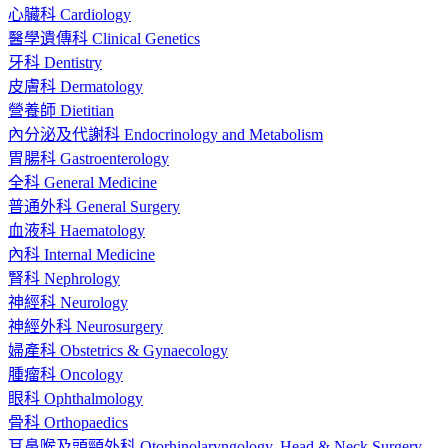
心臟科 Cardiology
醫學遺傳科 Clinical Genetics
牙科 Dentistry
皮膚科 Dermatology
營養師 Dietitian
內分泌及代謝科 Endocrinology and Metabolism
胃腸科 Gastroenterology
全科 General Medicine
普通外科 General Surgery
血液科 Haematology
內科 Internal Medicine
腎科 Nephrology
神經科 Neurology
神經外科 Neurosurgery
婦產科 Obstetrics & Gynaecology
腫瘤科 Oncology
眼科 Ophthalmology
骨科 Orthopaedics
耳鼻喉及頭頸外科 Otorhinolaryngology, Head & Neck Surgery