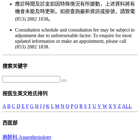
應診時間及診金如因特殊情況有所變動，上述資料將有
機會未能及時更新。如欲查詢最新資訊或掛號，請致電
(853) 2882 1838。
Consultation schedule and consultation fee may be subject to
adjustment due to unforeseeable factor. To enquire for most
updated information or make an appointment, please call
(853) 2882 1838.
搜索关键字
按医生英文姓氏排列
A
B
C
D
E
F
G
H
I
J
K
L
M
N
O
P
Q
R
S
T
U
V
W
X
Y
Z
ALL
西医部
麻醉科 Anaesthesiology