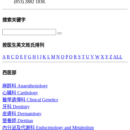
(853) 2882 1838.
搜索关键字
按医生英文姓氏排列
A
B
C
D
E
F
G
H
I
J
K
L
M
N
O
P
Q
R
S
T
U
V
W
X
Y
Z
ALL
西医部
麻醉科 Anaesthesiology
心臟科 Cardiology
醫學遺傳科 Clinical Genetics
牙科 Dentistry
皮膚科 Dermatology
營養師 Dietitian
內分泌及代謝科 Endocrinology and Metabolism