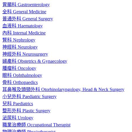
胃腸科 Gastroenterology
全科 General Medicine
普通外科 General Surgery
血液科 Haematology
內科 Internal Medicine
腎科 Nephrology
神經科 Neurology
神經外科 Neurosurgery
婦產科 Obstetrics & Gynaecology
腫瘤科 Oncology
眼科 Ophthalmology
骨科 Orthopaedics
耳鼻喉及頭頸外科 Otorhinolaryngology, Head & Neck Surgery
小兒外科 Paediatric Surgery
兒科 Paediatrics
整形外科 Plastic Surgery
泌尿科 Urology
職業治療師 Occupational Therapist
物理治療師 Physiotherapist