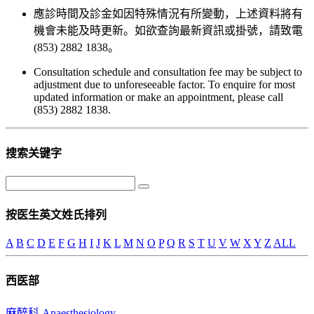
應診時間及診金如因特殊情況有所變動，上述資料將有
機會未能及時更新。如欲查詢最新資訊或掛號，請致電
(853) 2882 1838。
Consultation schedule and consultation fee may be subject to
adjustment due to unforeseeable factor. To enquire for most
updated information or make an appointment, please call
(853) 2882 1838.
搜索关键字
按医生英文姓氏排列
A
B
C
D
E
F
G
H
I
J
K
L
M
N
O
P
Q
R
S
T
U
V
W
X
Y
Z
ALL
西医部
麻醉科 Anaesthesiology