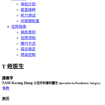
体检计划
疫苗接种
听力测试
内视镜检查
住院指南
病房类别
住院须知
缴付方式
探访规定
感染控制
T 姓医生
譚廣亨
TAM Kwong Hang
小兒外科專科醫生 Specialist in Paediatric Surgery
卡片
资历