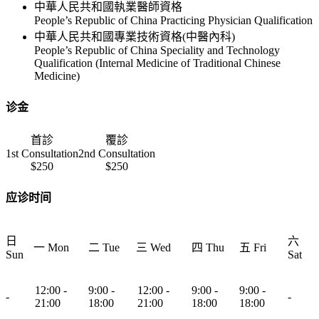
中華人民共和國執業醫師資格
People’s Republic of China Practicing Physician Qualification
中華人民共和國專業技術資格(中醫內科)
People’s Republic of China Speciality and Technology
Qualification (Internal Medicine of Traditional Chinese
Medicine)
诊金
首診
覆診
1st Consultation
2nd Consultation
$250
$250
应诊时间
日
六
一 Mon
二 Tue
三 Wed
四 Thu
五 Fri
Sun
Sat
12:00 -
9:00 -
12:00 -
9:00 -
9:00 -
-
-
21:00
18:00
21:00
18:00
18:00