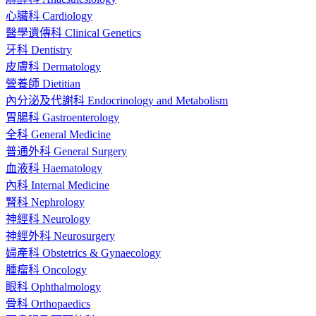
心臟科 Cardiology
醫學遺傳科 Clinical Genetics
牙科 Dentistry
皮膚科 Dermatology
營養師 Dietitian
內分泌及代謝科 Endocrinology and Metabolism
胃腸科 Gastroenterology
全科 General Medicine
普通外科 General Surgery
血液科 Haematology
內科 Internal Medicine
腎科 Nephrology
神經科 Neurology
神經外科 Neurosurgery
婦產科 Obstetrics & Gynaecology
腫瘤科 Oncology
眼科 Ophthalmology
骨科 Orthopaedics