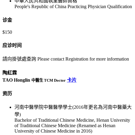
中華人民共和國執業醫師資格
People's Republic of China Practicing Physician Qualification
诊金
$150
应诊时间
請向掛號處查詢 Please contact Registration for more information
陶紅霖
TAO Honglin
卡片
中醫生 TCM Doctor
资历
河南中醫學院中醫醫學學士(2016年更名為河南中醫藥大
學)
Bachelor of Traditional Chinese Medicine, Henan University
of Traditional Chinese Medicine (Renamed as Henan
University of Chinese Medicine in 2016)