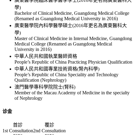
廣東醫學院臨床醫學醫學學士(2016年更名為廣東醫科大
學)
Bachelor of Clinical Medicine, Guangdong Medical College
(Renamed as Guangdong Medical University in 2016)
廣東醫學院內科學醫學碩士(2016年更名為廣東醫科大
學)
Master of Clinical Medicine in Internal Medicine, Guangdong
Medical College (Renamed as Guangdong Medical
University in 2016)
中華人民共和國執業醫師資格
People’s Republic of China Practicing Physician Qualification
中華人民共和國專業技術資格(腎內科學)
People’s Republic of China Speciality and Technology
Qualification (Nephrology)
澳門醫學專科學院院士(腎科)
Member of the Macau Academy of Medicine in the specialty
of Nephrology
诊金
首診
覆診
1st Consultation
2nd Consultation