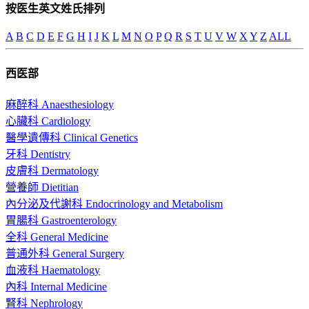
按医生英文姓氏排列
A
B
C
D
E
F
G
H
I
J
K
L
M
N
O
P
Q
R
S
T
U
V
W
X
Y
Z
ALL
西医部
麻醉科 Anaesthesiology
心臟科 Cardiology
醫學遺傳科 Clinical Genetics
牙科 Dentistry
皮膚科 Dermatology
營養師 Dietitian
內分泌及代謝科 Endocrinology and Metabolism
胃腸科 Gastroenterology
全科 General Medicine
普通外科 General Surgery
血液科 Haematology
內科 Internal Medicine
腎科 Nephrology