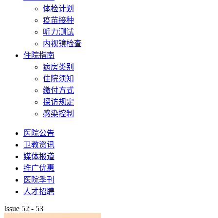
体检计划
疫苗接种
听力测试
内视镜检查
住院指南
病房类别
住院须知
缴付方式
探访规定
感染控制
医院公告
卫教资讯
媒体报道
推广优惠
医院季刊
人才招聘
Issue 52 - 53