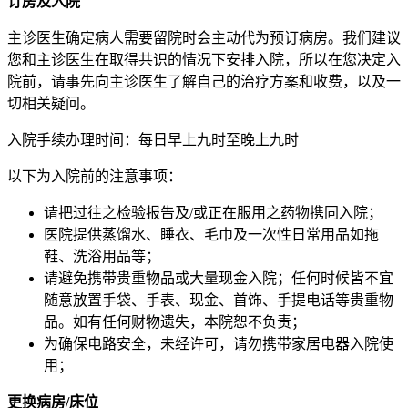
订房及入院
主诊医生确定病人需要留院时会主动代为预订病房。我们建议
您和主诊医生在取得共识的情况下安排入院，所以在您决定入
院前，请事先向主诊医生了解自己的治疗方案和收费，以及一
切相关疑问。
入院手续办理时间：每日早上九时至晚上九时
以下为入院前的注意事项：
请把过往之检验报告及/或正在服用之药物携同入院；
医院提供蒸馏水、睡衣、毛巾及一次性日常用品如拖
鞋、洗浴用品等；
请避免携带贵重物品或大量现金入院；任何时候皆不宜
随意放置手袋、手表、现金、首饰、手提电话等贵重物
品。如有任何财物遗失，本院恕不负责；
为确保电路安全，未经许可，请勿携带家居电器入院使
用；
更换病房/床位