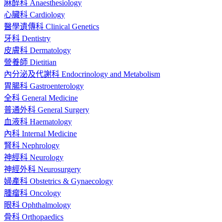
麻醉科 Anaesthesiology
心臟科 Cardiology
醫學遺傳科 Clinical Genetics
牙科 Dentistry
皮膚科 Dermatology
營養師 Dietitian
內分泌及代謝科 Endocrinology and Metabolism
胃腸科 Gastroenterology
全科 General Medicine
普通外科 General Surgery
血液科 Haematology
內科 Internal Medicine
腎科 Nephrology
神經科 Neurology
神經外科 Neurosurgery
婦產科 Obstetrics & Gynaecology
腫瘤科 Oncology
眼科 Ophthalmology
骨科 Orthopaedics