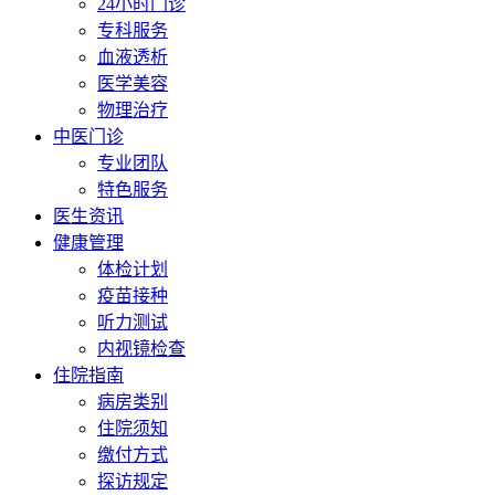
24小时门诊
专科服务
血液透析
医学美容
物理治疗
中医门诊
专业团队
特色服务
医生资讯
健康管理
体检计划
疫苗接种
听力测试
内视镜检查
住院指南
病房类别
住院须知
缴付方式
探访规定