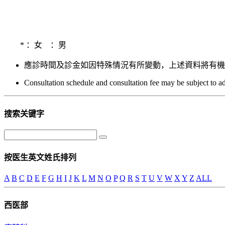
*
：女
：男
應診時間及診金如因特殊情況有所變動，上述資料將有機會未能及
Consultation schedule and consultation fee may be subject to a
搜索关键字
按医生英文姓氏排列
A
B
C
D
E
F
G
H
I
J
K
L
M
N
O
P
Q
R
S
T
U
V
W
X
Y
Z
ALL
西医部