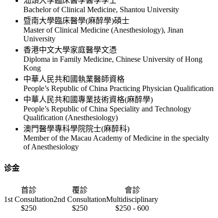
汕頭大學臨床醫學醫學學士
Bachelor of Clinical Medicine, Shantou University
暨南大學臨床醫學(麻醉學)碩士
Master of Clinical Medicine (Anesthesiology), Jinan
University
香港中文大學家庭醫學文憑
Diploma in Family Medicine, Chinese University of Hong
Kong
中華人民共和國執業醫師資格
People’s Republic of China Practicing Physician Qualification
中華人民共和國專業技術資格(麻醉學)
People’s Republic of China Speciality and Technology
Qualification (Anesthesiology)
澳門醫學專科學院院士(麻醉科)
Member of the Macau Academy of Medicine in the specialty
of Anesthesiology
诊金
首診
覆診
會診
1st Consultation
2nd Consultation
Multidisciplinary
$250
$250
$250 - 600