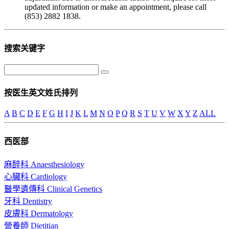
updated information or make an appointment, please call
(853) 2882 1838.
搜索关键字
按医生英文姓氏排列
A
B
C
D
E
F
G
H
I
J
K
L
M
N
O
P
Q
R
S
T
U
V
W
X
Y
Z
ALL
西医部
麻醉科 Anaesthesiology
心臟科 Cardiology
醫學遺傳科 Clinical Genetics
牙科 Dentistry
皮膚科 Dermatology
營養師 Dietitian