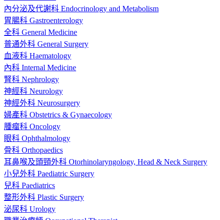
內分泌及代謝科 Endocrinology and Metabolism
胃腸科 Gastroenterology
全科 General Medicine
普通外科 General Surgery
血液科 Haematology
內科 Internal Medicine
腎科 Nephrology
神經科 Neurology
神經外科 Neurosurgery
婦產科 Obstetrics & Gynaecology
腫瘤科 Oncology
眼科 Ophthalmology
骨科 Orthopaedics
耳鼻喉及頭頸外科 Otorhinolaryngology, Head & Neck Surgery
小兒外科 Paediatric Surgery
兒科 Paediatrics
整形外科 Plastic Surgery
泌尿科 Urology