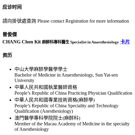
应诊时间
請向掛號處查詢 Please contact Registration for more information
曾俊傑
CHANG Chon Kit
卡片
麻醉科專科醫生 Specialist in Anaesthesiology
资历
中山大學麻醉學醫學學士
Bachelor of Medicine in Anaesthesiology, Sun Yat-sen
University
中華人民共和國執業醫師資格
People’s Republic of China Practicing Physician Qualification
中華人民共和國專業技術資格(麻醉學)
People’s Republic of China Speciality and Technology
Qualification (Anesthesiology)
澳門醫學專科學院院士(麻醉科)
Member of the Macau Academy of Medicine in the specialty
of Anesthesiology