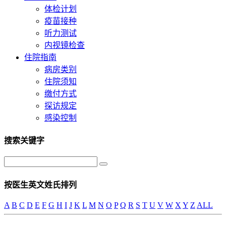
体检计划
疫苗接种
听力测试
内视镜检查
住院指南
病房类别
住院须知
缴付方式
探访规定
感染控制
搜索关键字
按医生英文姓氏排列
A
B
C
D
E
F
G
H
I
J
K
L
M
N
O
P
Q
R
S
T
U
V
W
X
Y
Z
ALL