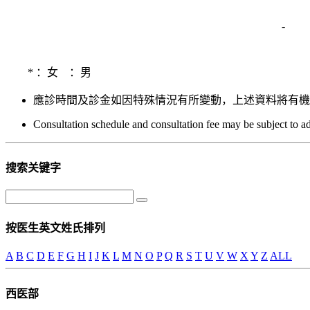
-
*
：女
：男
應診時間及診金如因特殊情況有所變動，上述資料將有機會未能及
Consultation schedule and consultation fee may be subject to a
搜索关键字
按医生英文姓氏排列
A
B
C
D
E
F
G
H
I
J
K
L
M
N
O
P
Q
R
S
T
U
V
W
X
Y
Z
ALL
西医部