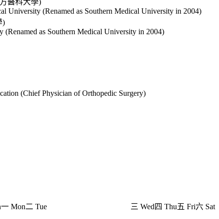
南方醫科大學)
cal University (Renamed as Southern Medical University in 2004)
)
ity (Renamed as Southern Medical University in 2004)
ation (Chief Physician of Orthopedic Surgery)
n
一 Mon
二 Tue
三 Wed
四 Thu
五 Fri
六 Sat