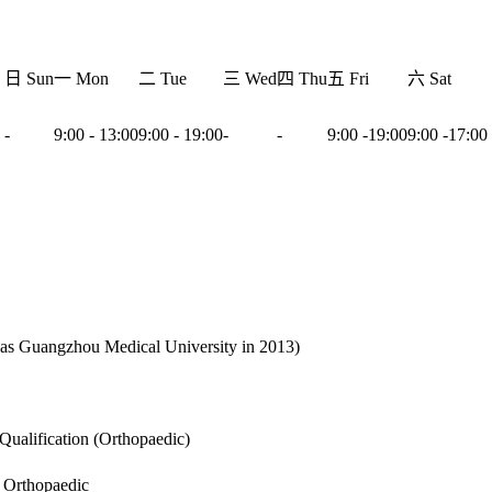
日 Sun
一 Mon
二 Tue
三 Wed
四 Thu
五 Fri
六 Sat
-
9:00 - 13:00
9:00 - 19:00
-
-
9:00 -19:00
9:00 -17:00
as Guangzhou Medical University in 2013)
ualification (Orthopaedic)
 Orthopaedic