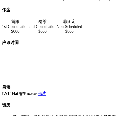
诊金
首診
覆診
非固定
1st Consultation
2nd Consultation
Non-Scheduled
$600
$600
$800
应诊时间
呂海
LYU Hai
卡片
醫生 Doctor
资历