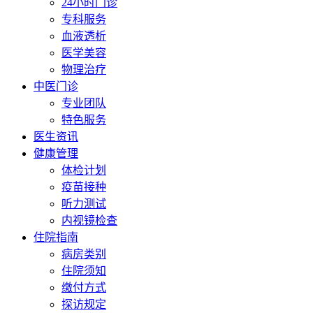
24小时门诊
专科服务
血液透析
医学美容
物理治疗
中医门诊
专业团队
特色服务
医生资讯
健康管理
体检计划
疫苗接种
听力测试
内视镜检查
住院指南
病房类别
住院须知
缴付方式
探访规定