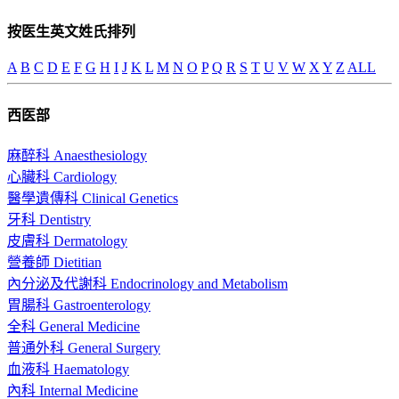
按医生英文姓氏排列
A
B
C
D
E
F
G
H
I
J
K
L
M
N
O
P
Q
R
S
T
U
V
W
X
Y
Z
ALL
西医部
麻醉科 Anaesthesiology
心臟科 Cardiology
醫學遺傳科 Clinical Genetics
牙科 Dentistry
皮膚科 Dermatology
營養師 Dietitian
內分泌及代謝科 Endocrinology and Metabolism
胃腸科 Gastroenterology
全科 General Medicine
普通外科 General Surgery
血液科 Haematology
內科 Internal Medicine