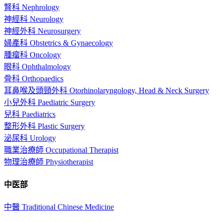
腎科 Nephrology
神經科 Neurology
神經外科 Neurosurgery
婦產科 Obstetrics & Gynaecology
腫瘤科 Oncology
眼科 Ophthalmology
骨科 Orthopaedics
耳鼻喉及頭頸外科 Otorhinolaryngology, Head & Neck Surgery
小兒外科 Paediatric Surgery
兒科 Paediatrics
整形外科 Plastic Surgery
泌尿科 Urology
職業治療師 Occupational Therapist
物理治療師 Physiotherapist
中医部
中醫 Traditional Chinese Medicine