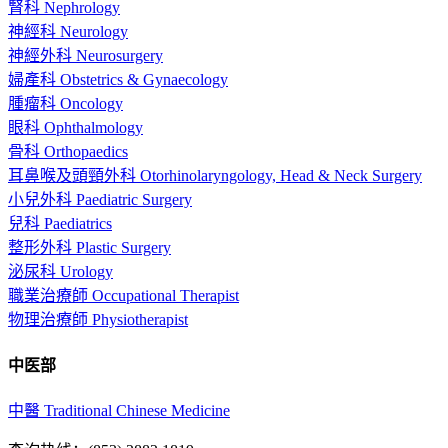
腎科 Nephrology
神經科 Neurology
神經外科 Neurosurgery
婦產科 Obstetrics & Gynaecology
腫瘤科 Oncology
眼科 Ophthalmology
骨科 Orthopaedics
耳鼻喉及頭頸外科 Otorhinolaryngology, Head & Neck Surgery
小兒外科 Paediatric Surgery
兒科 Paediatrics
整形外科 Plastic Surgery
泌尿科 Urology
職業治療師 Occupational Therapist
物理治療師 Physiotherapist
中医部
中醫 Traditional Chinese Medicine