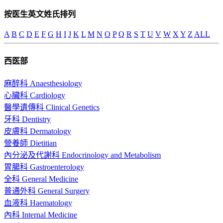
按医生英文姓氏排列
A
B
C
D
E
F
G
H
I
J
K
L
M
N
O
P
Q
R
S
T
U
V
W
X
Y
Z
ALL
西医部
麻醉科 Anaesthesiology
心臟科 Cardiology
醫學遺傳科 Clinical Genetics
牙科 Dentistry
皮膚科 Dermatology
營養師 Dietitian
內分泌及代謝科 Endocrinology and Metabolism
胃腸科 Gastroenterology
全科 General Medicine
普通外科 General Surgery
血液科 Haematology
內科 Internal Medicine