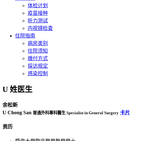
体检计划
疫苗接种
听力测试
内视镜检查
住院指南
病房类别
住院须知
缴付方式
探访规定
感染控制
U 姓医生
余松新
U Chong San
卡片
普通外科專科醫生 Specialist in General Surgery
资历