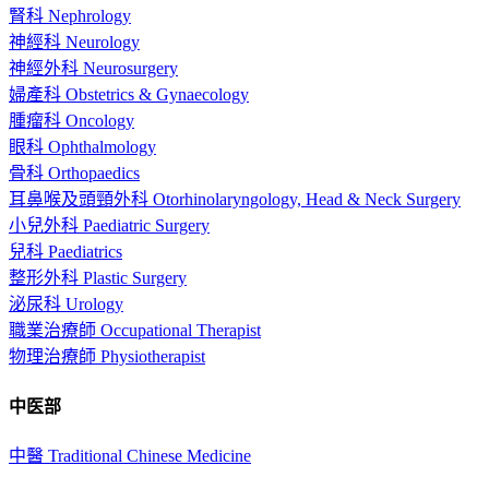
腎科 Nephrology
神經科 Neurology
神經外科 Neurosurgery
婦產科 Obstetrics & Gynaecology
腫瘤科 Oncology
眼科 Ophthalmology
骨科 Orthopaedics
耳鼻喉及頭頸外科 Otorhinolaryngology, Head & Neck Surgery
小兒外科 Paediatric Surgery
兒科 Paediatrics
整形外科 Plastic Surgery
泌尿科 Urology
職業治療師 Occupational Therapist
物理治療師 Physiotherapist
中医部
中醫 Traditional Chinese Medicine