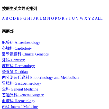
按医生英文姓氏排列
A
B
C
D
E
F
G
H
I
J
K
L
M
N
O
P
Q
R
S
T
U
V
W
X
Y
Z
ALL
西医部
麻醉科 Anaesthesiology
心臟科 Cardiology
醫學遺傳科 Clinical Genetics
牙科 Dentistry
皮膚科 Dermatology
營養師 Dietitian
內分泌及代謝科 Endocrinology and Metabolism
胃腸科 Gastroenterology
全科 General Medicine
普通外科 General Surgery
血液科 Haematology
內科 Internal Medicine