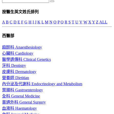
按醫生英文姓氏排列
A
B
C
D
E
F
G
H
I
J
K
L
M
N
O
P
Q
R
S
T
U
V
W
X
Y
Z
ALL
西醫部
麻醉科 Anaesthesiology
心臟科 Cardiology
醫學遺傳科 Clinical Genetics
牙科 Dentistry
皮膚科 Dermatology
營養師 Dietitian
內分泌及代謝科 Endocrinology and Metabolism
胃腸科 Gastroenterology
全科 General Medicine
普通外科 General Surgery
血液科 Haematology