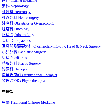
內科 Internal Medicine
腎科 Nephrology
神經科 Neurology
神經外科 Neurosurgery
婦產科 Obstetrics & Gynaecology
腫瘤科 Oncology
眼科 Ophthalmology
骨科 Orthopaedics
耳鼻喉及頭頸外科 Otorhinolaryngology, Head & Neck Surgery
小兒外科 Paediatric Surgery
兒科 Paediatrics
整形外科 Plastic Surgery
泌尿科 Urology
職業治療師 Occupational Therapist
物理治療師 Physiotherapist
中醫部
中醫 Traditional Chinese Medicine