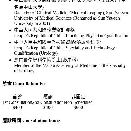
中山醫科大學臨床醫學(醫學影像學)醫學學士(2001年更
名為中山大學)
Bachelor of Clinical Medicine(Medical Imaging), Sun Yat-sen
University of Medical Sciences (Renamed as Sun Yat-sen
University in 2001)
中華人民共和國執業醫師資格
People’s Republic of China Practicing Physician Qualification
中華人民共和國專業技術資格(泌尿外科學)
People’s Republic of China Speciality and Technology
Qualification (Urology)
澳門醫學專科學院院士(泌尿科)
Member of the Macau Academy of Medicine in the specialty
of Urology
診金 Consultation Fee
首診
覆診
非固定
1st Consultation
2nd Consultation
Non-Scheduled
$400
$400
$600
應診時間 Consultation hours