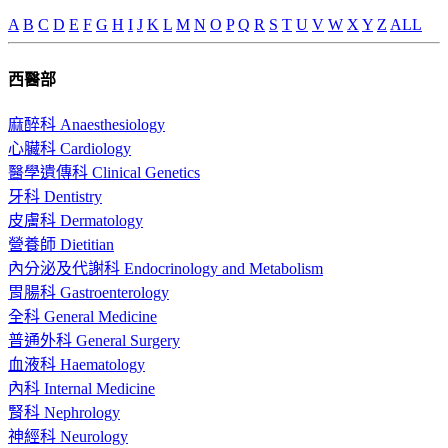
A
B
C
D
E
F
G
H
I
J
K
L
M
N
O
P
Q
R
S
T
U
V
W
X
Y
Z
ALL
西醫部
麻醉科 Anaesthesiology
心臟科 Cardiology
醫學遺傳科 Clinical Genetics
牙科 Dentistry
皮膚科 Dermatology
營養師 Dietitian
內分泌及代謝科 Endocrinology and Metabolism
胃腸科 Gastroenterology
全科 General Medicine
普通外科 General Surgery
血液科 Haematology
內科 Internal Medicine
腎科 Nephrology
神經科 Neurology