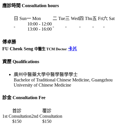
應診時間 Consultation hours
日 Sun
一 Mon
二 Tue
三 Wed
四 Thu
五 Fri
六 Sat
10:00 - 12:00
-
-
-
-
-
-
13:00 - 16:00
傅卓勝
FU Cheok Seng
卡片
中醫生 TCM Doctor
資歷 Qualifications
廣州中醫藥大學中醫學醫學學士
Bachelor of Traditional Chinese Medicine, Guangzhou
University of Chinese Medicine
診金 Consultation Fee
首診
覆診
1st Consultation
2nd Consultation
$150
$150