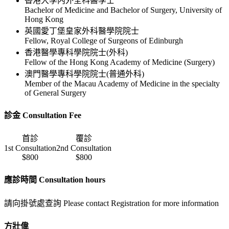
香港大學内外全科醫學士
Bachelor of Medicine and Bachelor of Surgery, University of
Hong Kong
英國愛丁堡皇家外科醫學院院士
Fellow, Royal College of Surgeons of Edinburgh
香港醫學專科學院院士(外科)
Fellow of the Hong Kong Academy of Medicine (Surgery)
澳門醫學專科學院院士(普通外科)
Member of the Macau Academy of Medicine in the specialty
of General Surgery
診金 Consultation Fee
首診
覆診
1st Consultation
2nd Consultation
$800
$800
應診時間 Consultation hours
請向掛號處查詢 Please contact Registration for more information
方壯偉