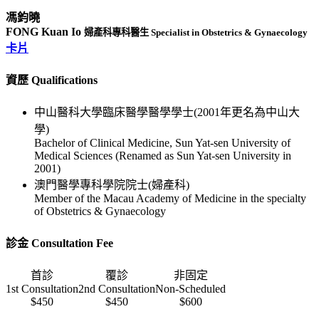
馮鈞曉
FONG Kuan Io
婦產科專科醫生 Specialist in Obstetrics & Gynaecology
卡片
資歷 Qualifications
中山醫科大學臨床醫學醫學學士(2001年更名為中山大
學)
Bachelor of Clinical Medicine, Sun Yat-sen University of
Medical Sciences (Renamed as Sun Yat-sen University in
2001)
澳門醫學專科學院院士(婦產科)
Member of the Macau Academy of Medicine in the specialty
of Obstetrics & Gynaecology
診金 Consultation Fee
首診
覆診
非固定
1st Consultation
2nd Consultation
Non-Scheduled
$450
$450
$600