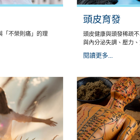
頭皮育發
與「不榮則痛」的理
頭皮健康與頭發稀疏不
與內分泌失調、壓力、
閱讀更多...