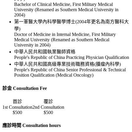
Bachelor of Clinical Medicine, First Military Medical
University (Renamed as Southern Medical University in
2004)
第一軍醫大學內科學醫學博士(2004年更名為南方醫科大
學)
Doctor of Medicine in Internal Medicine, First Military
Medical University (Renamed as Southern Medical
University in 2004)
中華人民共和國執業醫師資格
People's Republic of China Practicing Physician Qualification
中華人民共和國高級專業技術職務資格(腫瘤內科學)
People's Republic of China Senior Professional & Technical
Position Qualification (Medical Oncology)
診金 Consultation Fee
首診
覆診
1st Consultation
2nd Consultation
$500
$500
應診時間 Consultation hours