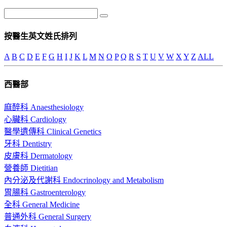
按醫生英文姓氏排列
A
B
C
D
E
F
G
H
I
J
K
L
M
N
O
P
Q
R
S
T
U
V
W
X
Y
Z
ALL
西醫部
麻醉科 Anaesthesiology
心臟科 Cardiology
醫學遺傳科 Clinical Genetics
牙科 Dentistry
皮膚科 Dermatology
營養師 Dietitian
內分泌及代謝科 Endocrinology and Metabolism
胃腸科 Gastroenterology
全科 General Medicine
普通外科 General Surgery