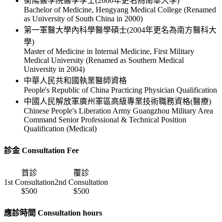
衡陽醫學院醫學學士(2000年更名為南華大學)
Bachelor of Medicine, Hengyang Medical College (Renamed
as University of South China in 2000)
第一軍醫大學內科學醫學碩士(2004年更名為南方醫科大
學)
Master of Medicine in Internal Medicine, First Military
Medical University (Renamed as Southern Medical
University in 2004)
中華人民共和國執業醫師資格
People's Republic of China Practicing Physician Qualification
中國人民解放軍廣州軍區高級專業技術職務資格(醫療)
Chinese People's Liberation Army Guangzhou Military Area
Command Senior Professional & Technical Position
Qualification (Medical)
診金 Consultation Fee
首診
覆診
1st Consultation
2nd Consultation
$500
$500
應診時間 Consultation hours