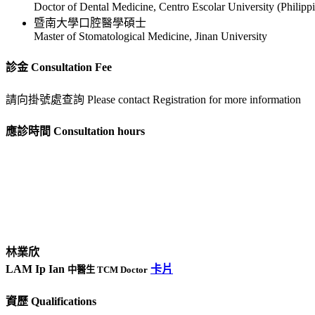
Doctor of Dental Medicine, Centro Escolar University (Philipp
暨南大學口腔醫學碩士
Master of Stomatological Medicine, Jinan University
診金 Consultation Fee
請向掛號處查詢 Please contact Registration for more information
應診時間 Consultation hours
林業欣
LAM Ip Ian
卡片
中醫生 TCM Doctor
資歷 Qualifications