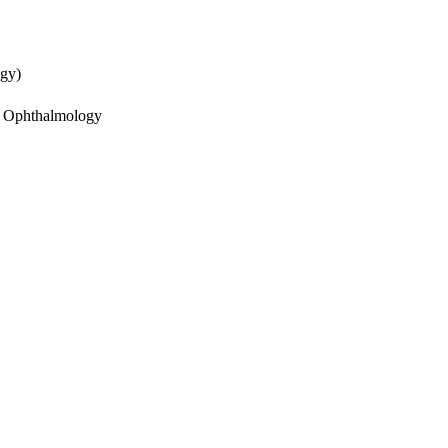
gy)
f Ophthalmology