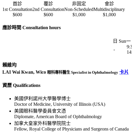
首診
覆診
非固定
會診
1st Consultation
2nd Consultation
Non-Scheduled
Multidisciplinary
$600
$600
$1,000
$1,000
應診時間 Consultation hours
日 Sun
一 
9:
-
14
賴維均
LAI Wai Kwan, Wico
卡片
眼科專科醫生 Specialist in Ophthalmology
資歷 Qualifications
美國伊利諾州大學醫學博士
Doctor of Medicine, University of Illinois (USA)
美國眼科醫學委員會文憑
Diplomate, American Board of Ophthalmology
加拿大皇家外科醫學院院士
Fellow, Royal College of Physicians and Surgeons of Canada