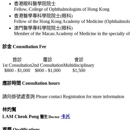
香港眼科醫學院院士
Fellow, College of Ophthalmologists of Hong Kong
香港醫學專科學院院士(眼科)
Fellow of the Hong Kong Academy of Medicine (Ophthalmolo
澳門醫學專科學院院士(眼科)
Member of the Macau Academy of Medicine in the specialty o
診金 Consultation Fee
首診
覆診
會診
1st Consultation
2nd Consultation
Multidisciplinary
$800 - $1,000
$800 - $1,000
$1,500
應診時間 Consultation hours
請向掛號處查詢 Please contact Registration for more information
林灼幫
LAM Cheok Pong
卡片
醫生 Doctor
資歷 Qualifications