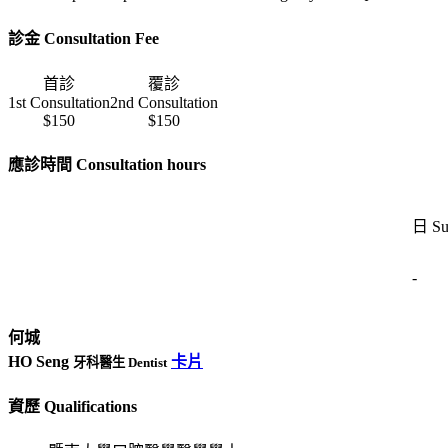
診金 Consultation Fee
首診
覆診
1st Consultation
2nd Consultation
$150
$150
應診時間 Consultation hours
日 Su
-
何城
HO Seng
卡片
牙科醫生 Dentist
資歷 Qualifications