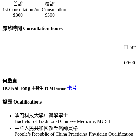
首診
覆診
1st Consultation
2nd Consultation
$300
$300
應診時間 Consultation hours
日 Su
09:00 
何啟東
HO Kai Tong
卡片
中醫生 TCM Doctor
資歷 Qualifications
澳門科技大學中醫學學士
Bachelor of Traditional Chinese Medicine, MUST
中華人民共和國執業醫師資格
People’s Republic of China Practicing Physician Qualification