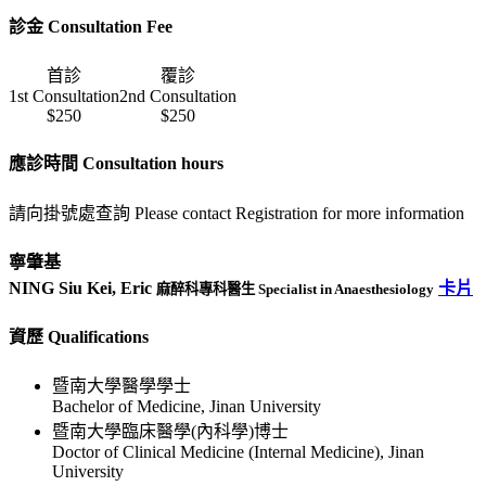
診金 Consultation Fee
首診
覆診
1st Consultation
2nd Consultation
$250
$250
應診時間 Consultation hours
請向掛號處查詢 Please contact Registration for more information
寧肇基
NING Siu Kei, Eric
卡片
麻醉科專科醫生 Specialist in Anaesthesiology
資歷 Qualifications
暨南大學醫學學士
Bachelor of Medicine, Jinan University
暨南大學臨床醫學(內科學)博士
Doctor of Clinical Medicine (Internal Medicine), Jinan
University