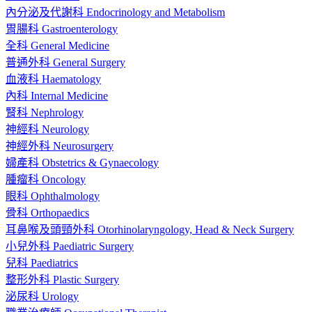
內分泌及代謝科 Endocrinology and Metabolism
胃腸科 Gastroenterology
全科 General Medicine
普通外科 General Surgery
血液科 Haematology
內科 Internal Medicine
腎科 Nephrology
神經科 Neurology
神經外科 Neurosurgery
婦產科 Obstetrics & Gynaecology
腫瘤科 Oncology
眼科 Ophthalmology
骨科 Orthopaedics
耳鼻喉及頭頸外科 Otorhinolaryngology, Head & Neck Surgery
小兒外科 Paediatric Surgery
兒科 Paediatrics
整形外科 Plastic Surgery
泌尿科 Urology