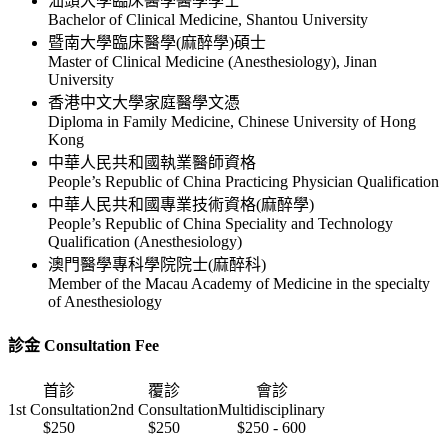
汕頭大學臨床醫學醫學學士
Bachelor of Clinical Medicine, Shantou University
暨南大學臨床醫學(麻醉學)碩士
Master of Clinical Medicine (Anesthesiology), Jinan
University
香港中文大學家庭醫學文憑
Diploma in Family Medicine, Chinese University of Hong
Kong
中華人民共和國執業醫師資格
People’s Republic of China Practicing Physician Qualification
中華人民共和國專業技術資格(麻醉學)
People’s Republic of China Speciality and Technology
Qualification (Anesthesiology)
澳門醫學專科學院院士(麻醉科)
Member of the Macau Academy of Medicine in the specialty
of Anesthesiology
診金 Consultation Fee
首診
覆診
會診
1st Consultation
2nd Consultation
Multidisciplinary
$250
$250
$250 - 600