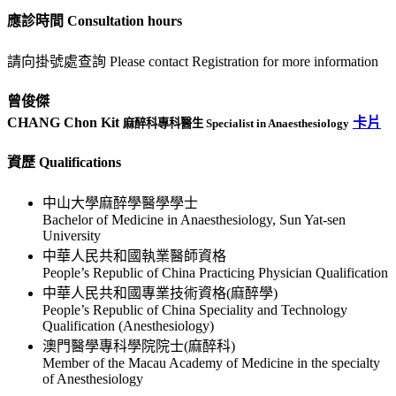
應診時間 Consultation hours
請向掛號處查詢 Please contact Registration for more information
曾俊傑
CHANG Chon Kit
卡片
麻醉科專科醫生 Specialist in Anaesthesiology
資歷 Qualifications
中山大學麻醉學醫學學士
Bachelor of Medicine in Anaesthesiology, Sun Yat-sen
University
中華人民共和國執業醫師資格
People’s Republic of China Practicing Physician Qualification
中華人民共和國專業技術資格(麻醉學)
People’s Republic of China Speciality and Technology
Qualification (Anesthesiology)
澳門醫學專科學院院士(麻醉科)
Member of the Macau Academy of Medicine in the specialty
of Anesthesiology