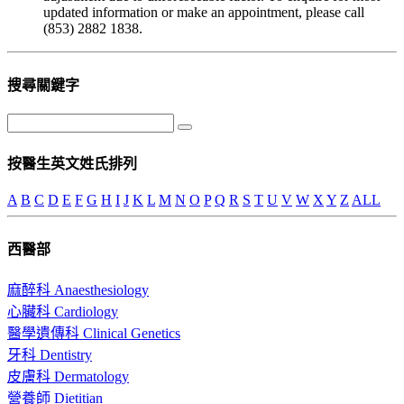
updated information or make an appointment, please call
(853) 2882 1838.
搜尋關鍵字
按醫生英文姓氏排列
A
B
C
D
E
F
G
H
I
J
K
L
M
N
O
P
Q
R
S
T
U
V
W
X
Y
Z
ALL
西醫部
麻醉科 Anaesthesiology
心臟科 Cardiology
醫學遺傳科 Clinical Genetics
牙科 Dentistry
皮膚科 Dermatology
營養師 Dietitian