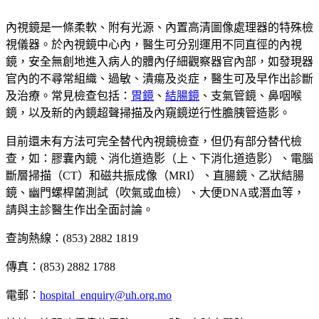
內視鏡是一條柔軟、附有光源、內置高清圖像處理器的特殊檢
視儀器。於內視鏡中心內，醫生可分别運用不同直徑的內視
鏡，安全無創地進入病人的體內仔細觀察器官內部，如發現器
官內的不尋常組織、過敏、潰瘍及炎症，醫生可及早作出診斷
及治療。常見檢查包括：
胃鏡
、
結腸鏡
、支氣管鏡、鼻咽喉
鏡，以及新的內鏡超聲掃描及內窺鏡逆行性膽胰管造影。
目前還未有方法可完全替代內視鏡檢查，但仍有部分替代檢
查，如：膠囊內鏡、消化道造影（上、下消化道造影）、電腦
斷層掃描（CT）和磁共振成像（MRI）、直腸鏡、乙狀結腸
鏡、幽門螺桿菌測試（吹氣或血檢）、大便DNA或潛血等，
請與主診醫生作出全面討論。
查詢熱線：(853) 2882 1819
傳真：(853) 2882 1788
電郵：
hospital_enquiry@uh.org.mo