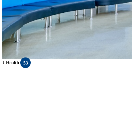
UHealth
53