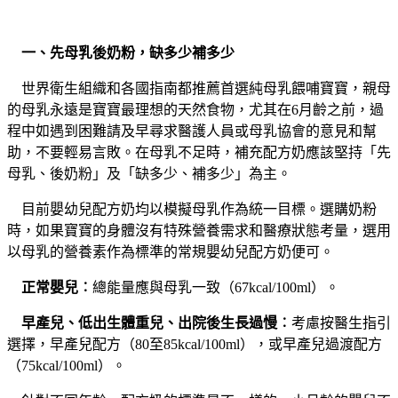
一、先母乳後奶粉，缺多少補多少
世界衛生組織和各國指南都推薦首選純母乳餵哺寶寶，親母
的母乳永遠是寶寶最理想的天然食物，尤其在6月齡之前，過
程中如遇到困難請及早尋求醫護人員或母乳協會的意見和幫
助，不要輕易言敗。在母乳不足時，補充配方奶應該堅持「先
母乳、後奶粉」及「缺多少、補多少」為主。
目前嬰幼兒配方奶均以模擬母乳作為統一目標。選購奶粉
時，如果寶寶的身體沒有特殊營養需求和醫療狀態考量，選用
以母乳的營養素作為標準的常規嬰幼兒配方奶便可。
正常嬰兒︰
總能量應與母乳一致（67kcal/100ml）。
早產兒、低出生體重兒、出院後生長過慢︰
考慮按醫生指引
選擇，早產兒配方（80至85kcal/100ml），或早產兒過渡配方
（75kcal/100ml）。