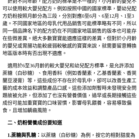
針對不同年齡，配方奶的標準是不一樣的，小月齡的嬰兒不
可以使用較大嬰兒配方。例如按照中國的國家標準，嬰幼兒配
方奶粉按照月齡分為三段，分別對應0至6月、6至12月、1至3
歲。不同國家地區的母乳代用品銷售可能標準略有不同，所以
同一個品牌名下的配方奶在不同國家地區銷售的版本也可能存
在些微差異。絕大多數寶寶能適應這樣的差異，但對於小月齡
的嬰兒或胃腸功能較疲弱較敏感的寶寶來說，就需要留意轉換
地區版本時有否出現不適應。
適用於6至36月齡的較大嬰兒和幼兒配方標準，是允許添加
蔗糖（白砂糖）、食用香料（例如香蘭素，乙基香蘭素、香莢
蘭豆浸膏）等，這些成份不存在於母乳中，卻可以改善生產工
藝的成本效益和調整產品口感。這些添加劑暫時未發現安全問
題故被允許，但添加了也沒有營養價值，過早或長期接觸這些
成份可能加重寶寶的口味習慣，影響母乳餵養，容易導致偏
食，且增加齲齒風險。
二、奶粉營養成份要知道
1.蔗糖與乳糖：
以蔗糖（白砂糖）為例，按它的相對甜度為