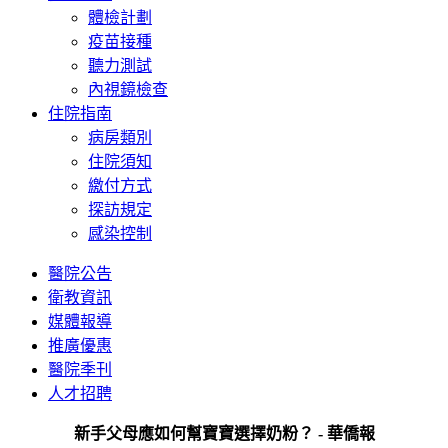
體檢計劃
疫苗接種
聽力測試
內視鏡檢查
住院指南
病房類別
住院須知
繳付方式
探訪規定
感染控制
醫院公告
衛教資訊
媒體報導
推廣優惠
醫院季刊
人才招聘
新手父母應如何幫寶寶選擇奶粉？ - 華僑報