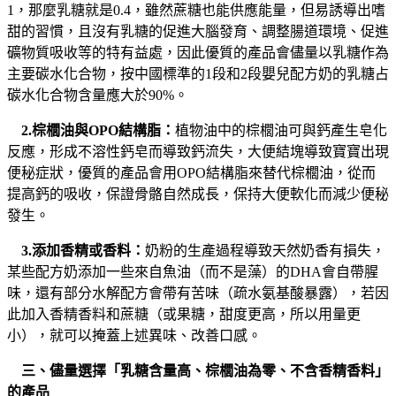
1，那麼乳糖就是0.4，雖然蔗糖也能供應能量，但易誘導出嗜
甜的習慣，且沒有乳糖的促進大腦發育、調整腸道環境、促進
礦物質吸收等的特有益處，因此優質的產品會儘量以乳糖作為
主要碳水化合物，按中國標準的1段和2段嬰兒配方奶的乳糖占
碳水化合物含量應大於90%。
2.棕櫚油與OPO結構脂：
植物油中的棕櫚油可與鈣產生皂化
反應，形成不溶性鈣皂而導致鈣流失，大便結塊導致寶寶出現
便秘症狀，優質的產品會用OPO結構脂來替代棕櫚油，從而
提高鈣的吸收，保證骨骼自然成長，保持大便軟化而減少便秘
發生。
3.添加香精或香料：
奶粉的生產過程導致天然奶香有損失，
某些配方奶添加一些來自魚油（而不是藻）的DHA會自帶腥
味，還有部分水解配方會帶有苦味（疏水氨基酸暴露），若因
此加入香精香料和蔗糖（或果糖，甜度更高，所以用量更
小），就可以掩蓋上述異味、改善口感。
三、儘量選擇「乳糖含量高、棕櫚油為零、不含香精香料」
的產品