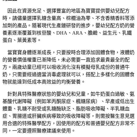
因此在資源充足、選擇豐富的地區為寶寶提供嬰幼兒配方
時，請儘量選擇乳糖含量高、棕櫚油為零、不含香精香料等添
加劑的產品。隨著現代生產鏈研發的進步，嬰幼兒配方奶的營
養素逐漸覆蓋到核苷酸、DHA、ARA、膽鹼、益生元、乳鐵
蛋白、葉黃素等。
當寶寶身體逐漸成長，只要按時合理添加固體食物，液體奶
的營養價值權重已漸降低，未必需要一直追求最貴最全的配
方。兩歲幼童已經可以吸收消化沒有模擬母乳成份的普通牛
奶，只需要經過適當消毒處理就可以，搭配上多樣化的固體食
物就能達到低成本高效益的均衡營養。
針對具特殊醫療狀態的嬰幼兒和兒童，如牛奶蛋白過敏、氨
基酸代謝障礙（例如苯丙酮尿症、楓糖尿病）、早產或低出生
體重、乳糖不耐受或乳糖酶缺乏、脂肪吸收障礙、半乳糖血
症、胃腸道或肝臟疾病導致的吸收障礙等，則需按醫生意見選
用合適的特殊醫學配方，因使用的配方和普通嬰兒配方非常不
同，一定要遵照醫療建議來使用。