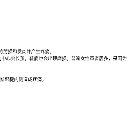
终将劳损和发炎并产生疼痛。
在前脚掌的中心会长茧，鞋底也会出现磨损。普遍女性患者居多，是因为
斯跟腱内侧造成疼痛。