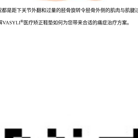
，两种情况都是距下关节外翻和过量的胫骨旋转令胫骨外侧的肌肉与肌
®
ASYLI
医疗矫正鞋垫如何为您带来合适的痛症治疗方案。