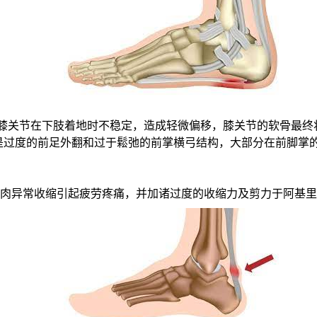
力学导致膝关节在下肢着地时不稳定，造成轻微偏移，膝关节的软骨最
起脚球不适主要原因是过度的前足外翻和过于鬆弛的前掌横弓结构，大部分
肉异常收缩引起疲劳疼痛，并加诸过度的收缩力及剪力于阿基里