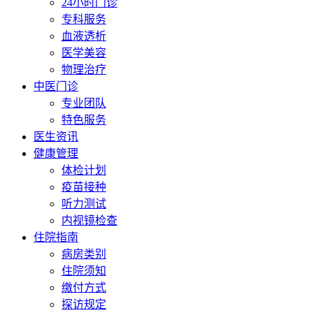
24小时门诊
专科服务
血液透析
医学美容
物理治疗
中医门诊
专业团队
特色服务
医生资讯
健康管理
体检计划
疫苗接种
听力测试
内视镜检查
住院指南
病房类别
住院须知
缴付方式
探访规定