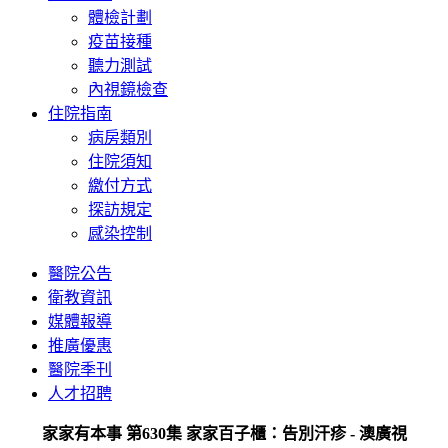
體檢計劃
疫苗接種
聽力測試
內視鏡檢查
住院指南
病房類別
住院須知
繳付方式
探訪規定
感染控制
醫院公告
衛教資訊
媒體報導
推廣優惠
醫院季刊
人才招聘
家家有本事 第630集 家家百子櫃：告別汗疹 - 澳廣視