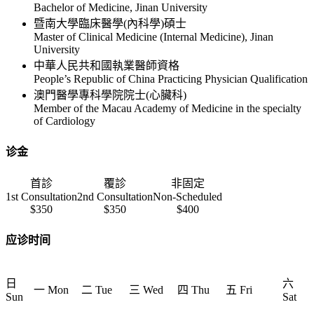
Bachelor of Medicine, Jinan University
暨南大學臨床醫學(內科學)碩士
Master of Clinical Medicine (Internal Medicine), Jinan
University
中華人民共和國執業醫師資格
People’s Republic of China Practicing Physician Qualification
澳門醫學專科學院院士(心臟科)
Member of the Macau Academy of Medicine in the specialty
of Cardiology
诊金
首診
覆診
非固定
1st Consultation
2nd Consultation
Non-Scheduled
$350
$350
$400
应诊时间
日
六
一 Mon
二 Tue
三 Wed
四 Thu
五 Fri
Sun
Sat