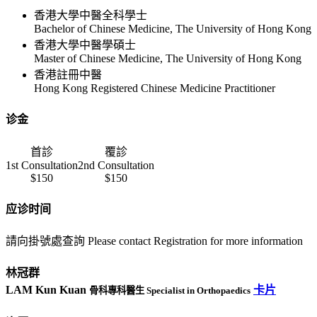
香港大學中醫全科學士
Bachelor of Chinese Medicine, The University of Hong Kong
香港大學中醫學碩士
Master of Chinese Medicine, The University of Hong Kong
香港註冊中醫
Hong Kong Registered Chinese Medicine Practitioner
诊金
首診
覆診
1st Consultation
2nd Consultation
$150
$150
应诊时间
請向掛號處查詢 Please contact Registration for more information
林冠群
LAM Kun Kuan
卡片
骨科專科醫生 Specialist in Orthopaedics