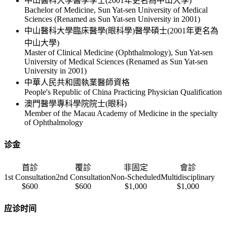
中山醫科大學醫學學士(2001年更名為中山大學)
Bachelor of Medicine, Sun Yat-sen University of Medical
Sciences (Renamed as Sun Yat-sen University in 2001)
中山醫科大學臨床醫學(眼科學)醫學碩士(2001年更名為
中山大學)
Master of Clinical Medicine (Ophthalmology), Sun Yat-sen
University of Medical Sciences (Renamed as Sun Yat-sen
University in 2001)
中華人民共和國執業醫師資格
People's Republic of China Practicing Physician Qualification
澳門醫學專科學院院士(眼科)
Member of the Macau Academy of Medicine in the specialty
of Ophthalmology
诊金
首診
覆診
非固定
會診
1st Consultation
2nd Consultation
Non-Scheduled
Multidisciplinary
$600
$600
$1,000
$1,000
应诊时间