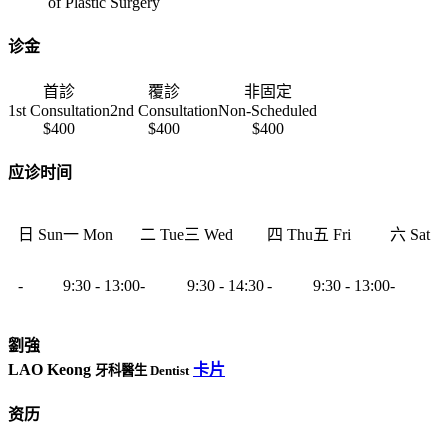
of Plastic Surgery
诊金
首診
覆診
非固定
1st Consultation
2nd Consultation
Non-Scheduled
$400
$400
$400
应诊时间
日 Sun
一 Mon
二 Tue
三 Wed
四 Thu
五 Fri
六 Sat
-
9:30 - 13:00
-
9:30 - 14:30
-
9:30 - 13:00
-
劉強
LAO Keong
卡片
牙科醫生 Dentist
资历