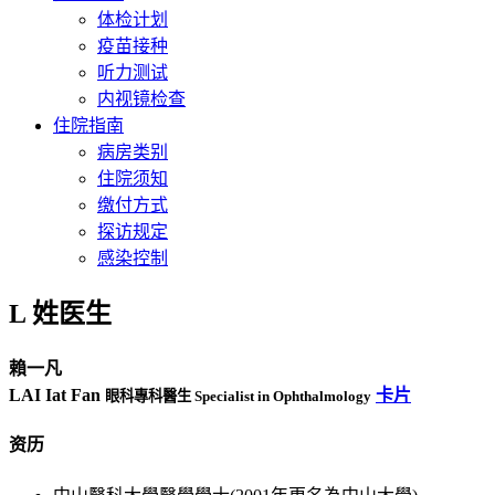
体检计划
疫苗接种
听力测试
内视镜检查
住院指南
病房类别
住院须知
缴付方式
探访规定
感染控制
L 姓医生
賴一凡
LAI Iat Fan
卡片
眼科專科醫生 Specialist in Ophthalmology
资历