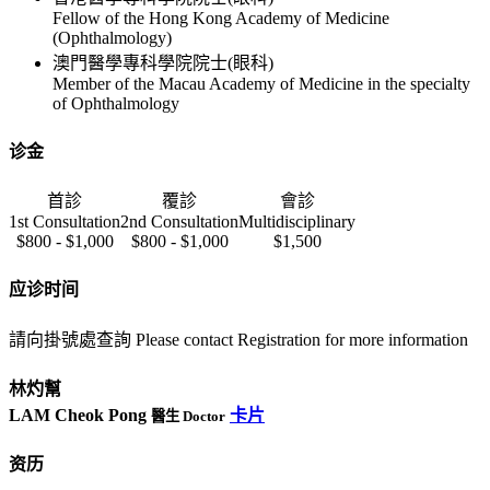
Fellow of the Hong Kong Academy of Medicine
(Ophthalmology)
澳門醫學專科學院院士(眼科)
Member of the Macau Academy of Medicine in the specialty
of Ophthalmology
诊金
首診
覆診
會診
1st Consultation
2nd Consultation
Multidisciplinary
$800 - $1,000
$800 - $1,000
$1,500
应诊时间
請向掛號處查詢 Please contact Registration for more information
林灼幫
LAM Cheok Pong
卡片
醫生 Doctor
资历