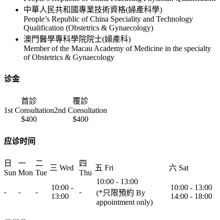
中華人民共和國專業技術資格(婦產科學)
People’s Republic of China Speciality and Technology
Qualification (Obstetrics & Gynaecology)
澳門醫學專科學院院士(婦產科)
Member of the Macau Academy of Medicine in the specialty
of Obstetrics & Gynaecology
诊金
首診
覆診
1st Consultation
2nd Consultation
$400
$400
应诊时间
日
一
二
四
三 Wed
五 Fri
六 Sat
Sun
Mon
Tue
Thu
10:00 - 13:00
10:00 -
10:00 - 13:00
-
-
-
-
(*只限預約 By
13:00
14:00 - 18:00
appointment only)