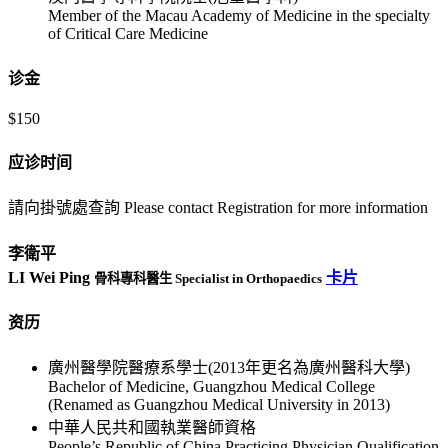
Member of the Macau Academy of Medicine in the specialty
of Critical Care Medicine
诊金
$150
应诊时间
請向掛號處查詢 Please contact Registration for more information
李衛平
LI Wei Ping
卡片
骨科專科醫生 Specialist in Orthopaedics
资历
廣州醫學院醫療系學士(2013年更名為廣州醫科大學)
Bachelor of Medicine, Guangzhou Medical College
(Renamed as Guangzhou Medical University in 2013)
中華人民共和國執業醫師資格
People’s Republic of China Practicing Physician Qualification