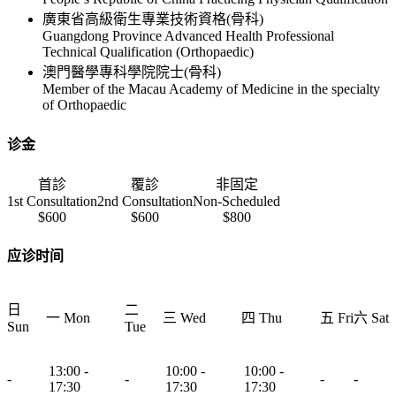
廣東省高級衛生專業技術資格(骨科)
Guangdong Province Advanced Health Professional
Technical Qualification (Orthopaedic)
澳門醫學專科學院院士(骨科)
Member of the Macau Academy of Medicine in the specialty
of Orthopaedic
诊金
首診
覆診
非固定
1st Consultation
2nd Consultation
Non-Scheduled
$600
$600
$800
应诊时间
日
二
一 Mon
三 Wed
四 Thu
五 Fri
六 Sat
Sun
Tue
13:00 -
10:00 -
10:00 -
-
-
-
-
17:30
17:30
17:30