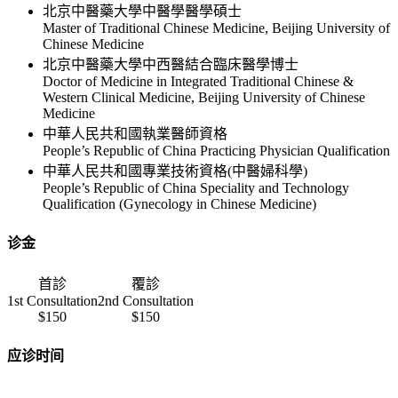
北京中醫藥大學中醫學醫學碩士
Master of Traditional Chinese Medicine, Beijing University of
Chinese Medicine
北京中醫藥大學中西醫結合臨床醫學博士
Doctor of Medicine in Integrated Traditional Chinese &
Western Clinical Medicine, Beijing University of Chinese
Medicine
中華人民共和國執業醫師資格
People’s Republic of China Practicing Physician Qualification
中華人民共和國專業技術資格(中醫婦科學)
People’s Republic of China Speciality and Technology
Qualification (Gynecology in Chinese Medicine)
诊金
首診
覆診
1st Consultation
2nd Consultation
$150
$150
应诊时间