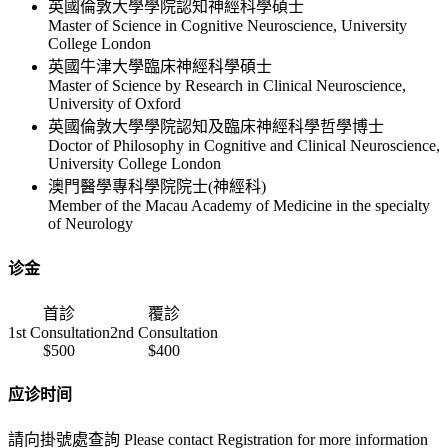
英國倫敦大學學院認知神經科學碩士
Master of Science in Cognitive Neuroscience, University
College London
英國牛津大學臨床神經科學碩士
Master of Science by Research in Clinical Neuroscience,
University of Oxford
英國倫敦大學學院認知及臨床神經科學哲學博士
Doctor of Philosophy in Cognitive and Clinical Neuroscience,
University College London
澳門醫學專科學院院士(神經科)
Member of the Macau Academy of Medicine in the specialty
of Neurology
诊金
首診
覆診
1st Consultation
2nd Consultation
$500
$400
应诊时间
請向掛號處查詢 Please contact Registration for more information